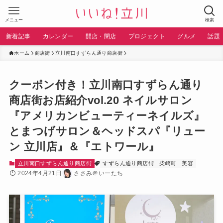
メニュー
検索
新着記事
カレンダー
開店・閉店
プロジェクト
グルメ
話題
ホーム
商店街
立川南口すずらん通り商店街
クーポン付き！立川南口すずらん通り
商店街お店紹介vol.20 ネイルサロン
『アメリカンビューティーネイルズ』
とまつげサロン＆ヘッドスパ『リュー
ン 立川店』＆『エトワール』
立川南口すずらん通り商店街
すずらん通り商店街
柴崎町
美容
2024年4月21日
ささみ＠いーたち