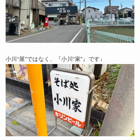
小川“屋”ではなく、『小川“家”』です↓