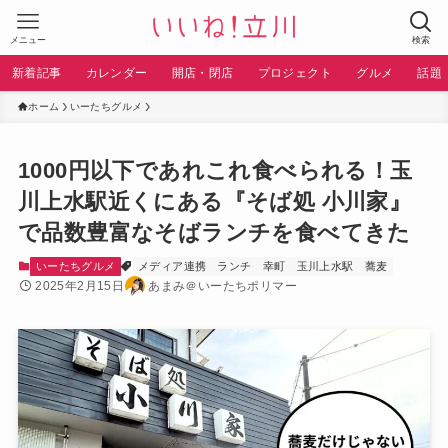
メニュー
検索
新着記事
カレンダー
開店・閉店
プロジェクト
グルメ
話題
ホーム
いーたちグルメ
1000円以下であれこれ食べられる！玉
川上水駅近くにある『そば処 小川家』
で品数豊富なそばランチを食べてきた
いーたちグルメ
メディア連携
ランチ
幸町
玉川上水駅
蕎麦
2025年2月15日
あまみ＠いーたちポリマー