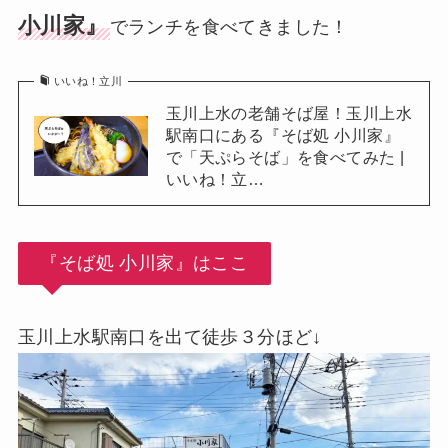
小川家』
でランチを食べてきました！
いいね！立川
玉川上水の老舗そば屋！玉川上水
駅南口にある『そば処 小川家』
で「天ぷらそば」を食べてみた |
いいね！立…
『そば処 小川家』はここ
玉川上水駅南口を出て徒歩３分ほど↓