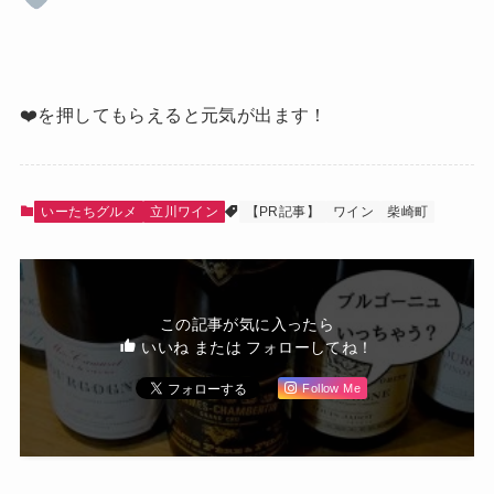
❤️を押してもらえると元気が出ます！
いーたちグルメ
立川ワイン
【PR記事】
ワイン
柴崎町
この記事が気に入ったら
いいね または フォローしてね！
Follow Me