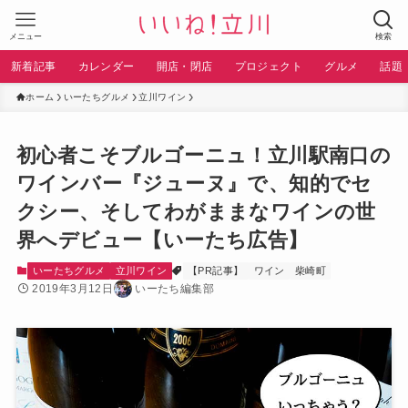
メニュー
検索
新着記事
カレンダー
開店・閉店
プロジェクト
グルメ
話題
ホーム
いーたちグルメ
立川ワイン
初心者こそブルゴーニュ！立川駅南口の
ワインバー『ジューヌ』で、知的でセ
クシー、そしてわがままなワインの世
界へデビュー【いーたち広告】
いーたちグルメ
立川ワイン
【PR記事】
ワイン
柴崎町
2019年3月12日
いーたち編集部