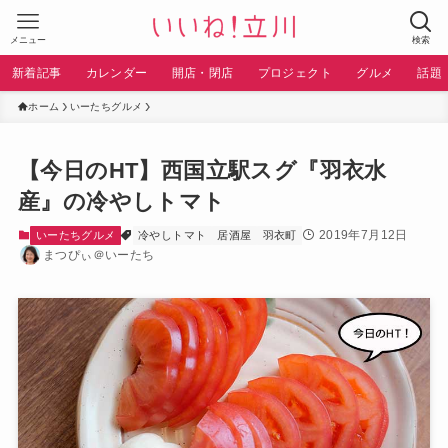
メニュー
検索
新着記事
カレンダー
開店・閉店
プロジェクト
グルメ
話題
ホーム
いーたちグルメ
【今日のHT】西国立駅スグ『羽衣水
産』の冷やしトマト
2019年7月12日
いーたちグルメ
冷やしトマト
居酒屋
羽衣町
まつぴぃ＠いーたち