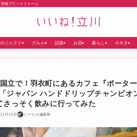
る情報プラットフォーム
ロジェクト
グルメ
話題
お店
暮らし
小ネタ
国立で！羽衣町にあるカフェ『ポータ
「ジャパン ハンドドリップチャンピオ
いてさっそく飲みに行ってみた
年11月12日
いーたち編集部