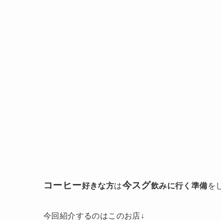
コーヒー
今スグ
好きな方
は
飲みに行く準備
を
今回紹介するのはこのお店↓