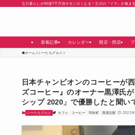
立川暮らしが56億7千万倍オモシロくなる！立川の『イマ』が集ま
新着記事
カレンダー
開店・閉店
プ
ホーム
いーたちグルメ
日本チャンピオンのコーヒーが西
ズコーヒー』のオーナー黒澤氏が
シップ 2020」で優勝したと聞
2022
いーたちグルメ
カフェ
コーヒー
羽衣町
西国立駅