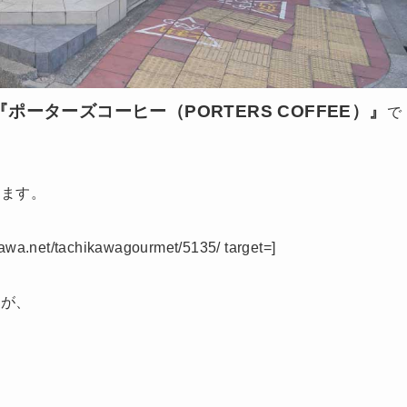
『ポーターズコーヒー（PORTERS COFFEE）』
で
います。
kawa.net/tachikawagourmet/5135/ target=]
氏
が、