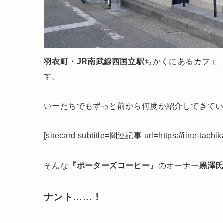
羽衣町・JR南武線西国立駅
ちかくにあるカフェ
す。
いーたちでもずっと前から何度か紹介してきて
[sitecard subtitle=関連記事 url=https://iine-tachi
そんな
『ポーターズコーヒー』
のオーナー
黒澤
ナント……！