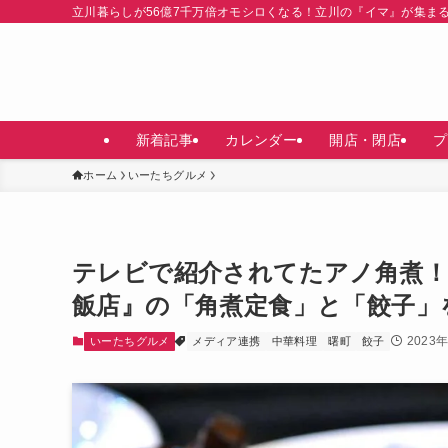
立川暮らしが56億7千万倍オモシロくなる！立川の『イマ』が集ま
新着記事
カレンダー
開店・閉店
プ
ホーム
いーたちグルメ
テレビで紹介されてたアノ角煮！
飯店』の「角煮定食」と「餃子」
2023
いーたちグルメ
メディア連携
中華料理
曙町
餃子