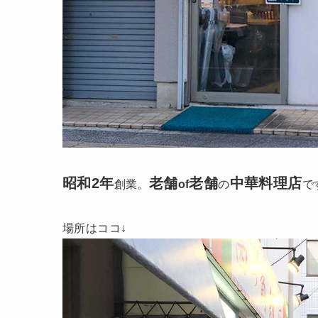
昭和2年
老舗
老舗
中華料理店
創業。
of
の
で
場所はココ↓