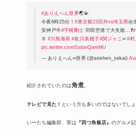
#ありえへん世界
🌏💫
今夜6時25分！
#東京都23区外vs埼玉県
㊙
安神戸牛
#宇梶剛士
羽田空港で大失敗…❓
木
#川島海荷
#虻川美穂子
#関ジャニ
∞
#
pic.twitter.com/SstovQamMU
— ありえへん∞世界 (@ariehen_sekai)
Au
角煮
紹介されていたのは
。
テレビで見た！
という方も多いのではないでし
いーたち編集部、実は
『四つ角飯店』
のグルメ