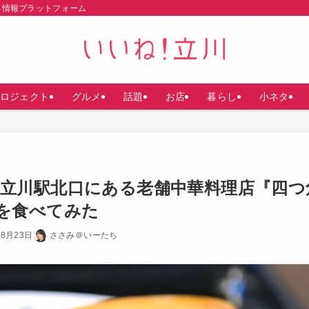
る情報プラットフォーム
ロジェクト
グルメ
話題
お店
暮らし
小ネタ
立川駅北口にある老舗中華料理店『四つ
を食べてみた
年8月23日
ささみ＠いーたち