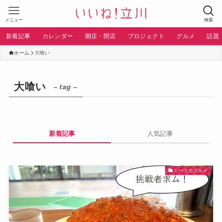
メニュー
検索
新着記事
カレンダー
開店・閉店
プロジェクト
グルメ
話題
ホーム
大喰い
大喰い
– tag –
新着記事
人気記事
いーたちグルメ