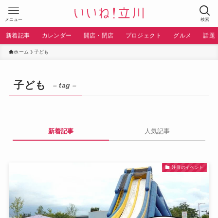
メニュー
検索
新着記事
カレンダー
開店・閉店
プロジェクト
グルメ
話題
ホーム
子ども
子ども
– tag –
新着記事
人気記事
注目のイベント