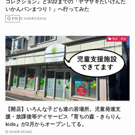
コレクション」と3/22までの「ヤマザキたいけんた
いかんパンまつり！」へ行ってみた
PR
2026年3月20日
開店・閉店
【開店】いろんな子ども達の居場所。児童発達支
援・放課後等デイサービス『育ちの森・きらりん
kids』が2月からオープンしてる。
2026年3月19日