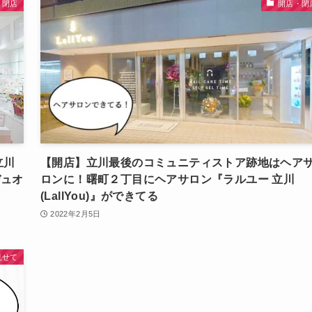
・閉店
開店・閉
立川
【開店】立川最後のコミュニティストア跡地はヘア
デュオ
ロンに！曙町２丁目にヘアサロン『ラルユー 立川
(LallYou)』ができてる
2022年2月5日
見せて