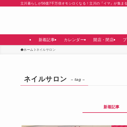
立川暮らしが56億7千万倍オモシロくなる！立川の『イマ』が集ま
新着記事
カレンダー
開店・閉店
プ
ホーム
ネイルサロン
ネイルサロン
– tag –
新着記事