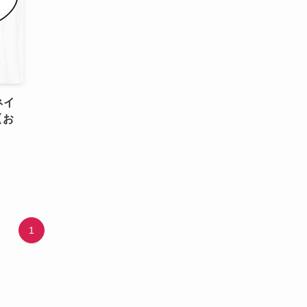
ネイ
【お
1