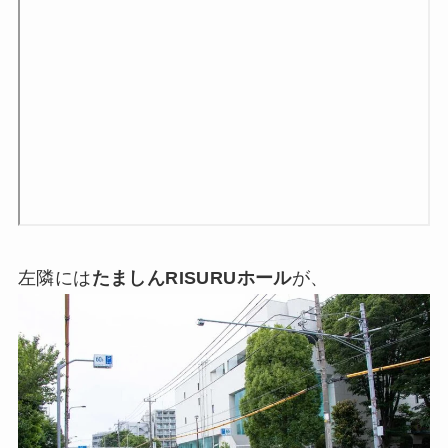
左隣には
たましんRISURUホール
が、