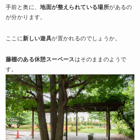
手前と奥に、
地面が整えられている場所
があるの
が分かります。
ここに
新しい遊具
が置かれるのでしょうか。
藤棚のある休憩スーペース
はそのままのようで
す。