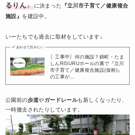
るりん
』
に決まった
『立川市子育て／健康複合
施設』
を建設中。
いーたちでも過去に取材をしています↓
あわせて読みたい
〖工事中〗何の施設？錦町・たま
しんRISURUホールの裏で『立川
市子育て／健康複合施設(仮称)』
の工事が…
公園前の
歩道
や
ガードレール
も新しくなったり、
一時撤去されたりしています。