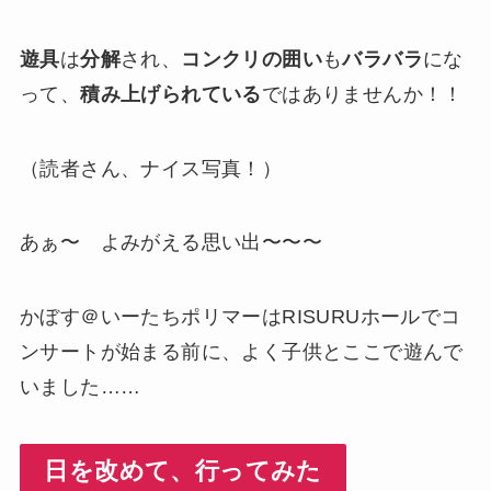
遊具
は
分解
され、
コンクリの囲い
も
バラバラ
にな
って、
積み上げられている
ではありませんか！！
（読者さん、ナイス写真！）
あぁ〜 よみがえる思い出〜〜〜
かぼす＠いーたちポリマーはRISURUホールでコ
ンサートが始まる前に、よく子供とここで遊んで
いました……
日を改めて、行ってみた