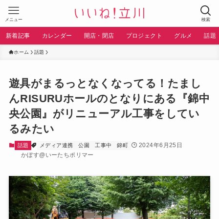
メニュー
検索
新着記事
カレンダー
開店・閉店
プロジェクト
グルメ
話題
ホーム
話題
遊具がまるっとなくなってる！たまし
んRISURUホールのとなりにある『錦中
央公園』がリニューアル工事をしてい
るみたい
2024年6月25日
話題
メディア連携
公園
工事中
錦町
かぼす@いーたちポリマー