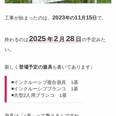
2023
11
15
工事が始まったのは、
年の
月
日
で、
2025
2
28
年
月
日
終わるのは
の予定みた
い。
新しく
登場予定の遊具
も書いてあります↓
◾️インクルーシブ複合遊具 1基
◾️インクルーシブブランコ 1基
◾️大型2人用ブランコ 1基
遊具は「○基」って数えるんですね……