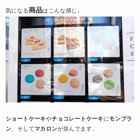
商品
気になる
はこんな感じ↓
ショートケーキ
や
チョコレートケーキ
に
モンブラ
ン
、そして
マカロン
が並んでます。