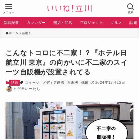
メニュー
検索
新着記事
カレンダー
開店・閉店
プロジェクト
グルメ
話題
ホーム
話題
こんなトコロに不二家！？『ホテル日
航立川 東京』の向かいに不二家のスイ
ーツ自販機が設置されてる
2024年12月12日
話題
スイーツ
メディア連携
自販機
錦町
ヒゲ＠いーたち