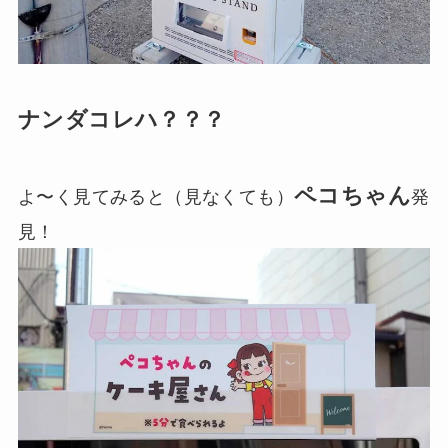
ナンダコレハ？？？
ペコちゃん
よ〜く見てみると（見なくても）
発
見！