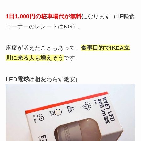
1日1,000円の駐車場代が無料
になります（1F軽食
コーナーのレシートはNG）。
座席が増えたこともあって、
食事目的でIKEA立
川に来る人も増えそう
です。
LED電球
は相変わらず激安↓