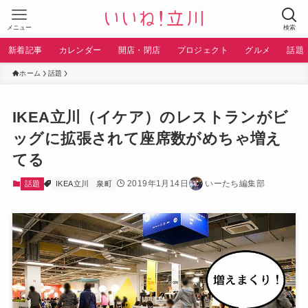
メニュー
検索
新着記事
カレンダー
開店・閉店
プロジェクト
グルメ
話題
ホーム
話題
IKEA立川（イケア）のレストランがビ
ッグに拡張されて座席数がめちゃ増え
てる
2019年1月14日
いーたち編集部
話題
IKEA立川
泉町