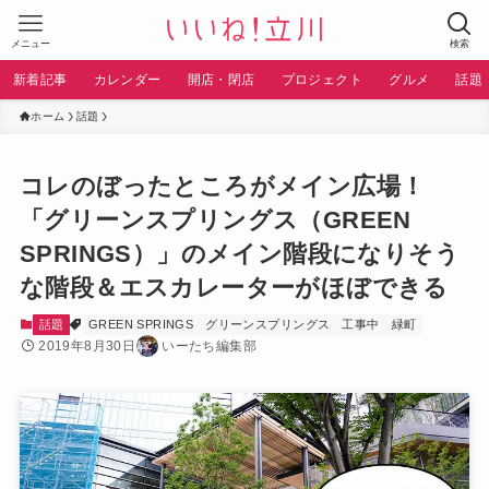
メニュー
検索
新着記事
カレンダー
開店・閉店
プロジェクト
グルメ
話題
ホーム
話題
コレのぼったところがメイン広場！
「グリーンスプリングス（GREEN
SPRINGS）」のメイン階段になりそう
な階段＆エスカレーターがほぼできる
話題
GREEN SPRINGS
グリーンスプリングス
工事中
緑町
2019年8月30日
いーたち編集部