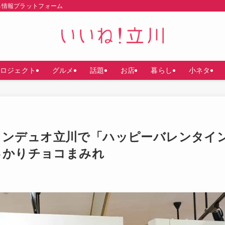
る情報プラットフォーム
ロジェクト
グルメ
話題
お店
暮らし
小ネタ
ランデュオ立川で「ハッピーバレンタイ
っかりチョコまみれ