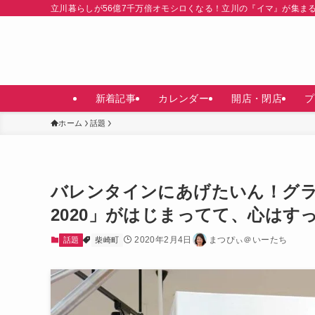
立川暮らしが56億7千万倍オモシロくなる！立川の『イマ』が集ま
新着記事
カレンダー
開店・閉店
プ
ホーム
話題
バレンタインにあげたいん！グ
2020」がはじまってて、心はす
2020年2月4日
まつぴぃ＠いーたち
話題
柴崎町