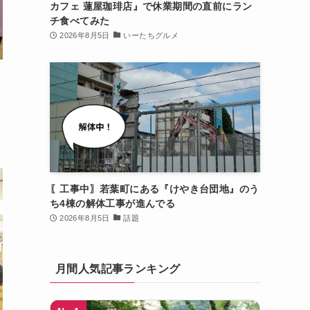
カフェ 蓮屋珈琲店』で休業期間の直前にラン
チ食べてみた
2026年8月5日
いーたちグルメ
〖工事中〗若葉町にある『けやき台団地』のう
ち4棟の解体工事が進んでる
2026年8月5日
話題
月間人気記事ランキング