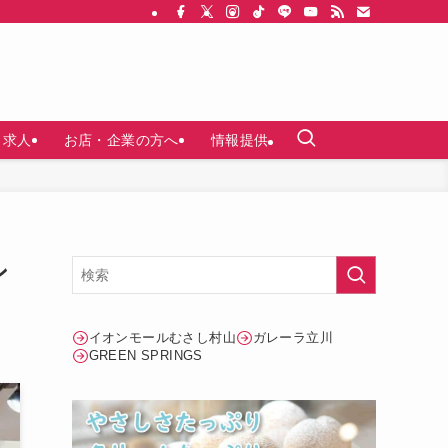
求人
お店・企業の方へ
情報提供
ン
イオンモールむさし村山
ガレーラ立川
GREEN SPRINGS