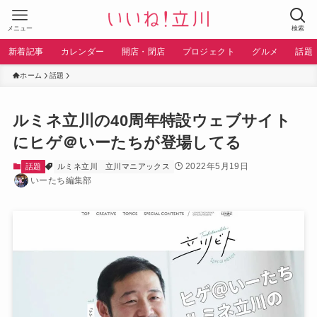
メニュー
検索
新着記事
カレンダー
開店・閉店
プロジェクト
グルメ
話題
ホーム
話題
ルミネ立川の40周年特設ウェブサイト
にヒゲ＠いーたちが登場してる
2022年5月19日
話題
ルミネ立川
立川マニアックス
いーたち編集部