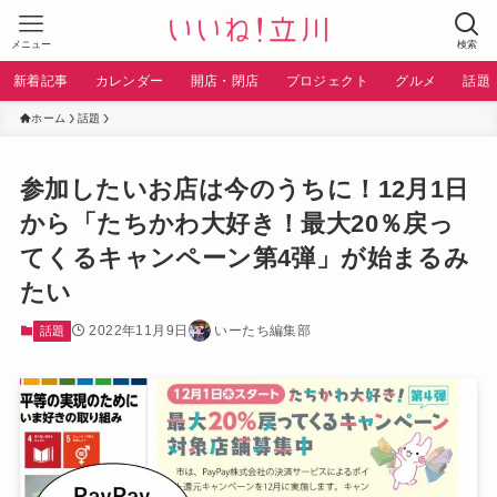
メニュー
検索
新着記事
カレンダー
開店・閉店
プロジェクト
グルメ
話題
ホーム
話題
参加したいお店は今のうちに！12月1日
から「たちかわ大好き！最大20％戻っ
てくるキャンペーン第4弾」が始まるみ
たい
2022年11月9日
いーたち編集部
話題