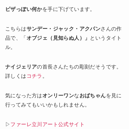
ピザっぽい何か
を手に下げています。
こちらは
サンデー・ジャック・アクパン
さんの作
品で、「
オブジェ（見知らぬ人）」
というタイト
ル。
ナイジェリア
の首長さんたちの彫刻だそうです。
詳しくは
コチラ
。
気になった方は
オンリーワン
な
おばちゃん
を見に
行ってみてもいいかもしれません。
▷
ファーレ立川アート公式サイト