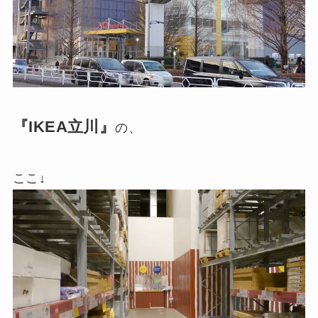
『IKEA立川』
の、
ここ↓