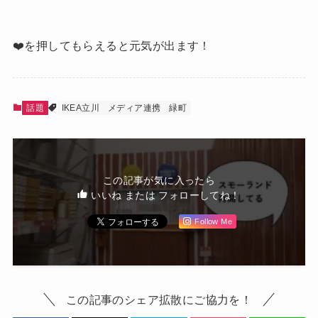
❤️を押してもらえると元気が出ます！
話題
IKEA立川
メディア連携
緑町
この記事が気に入ったら
いいね または フォローしてね！
Follow Me
この記事のシェア拡散にご協力を！