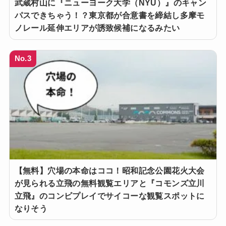
武蔵村山に『ニューヨーク大学（NYU）』のキャン
パスできちゃう！？東京都が合意書を締結し多摩モ
ノレール延伸エリアが誘致候補になるみたい
No.3
【無料】穴場の本命はココ！昭和記念公園花火大会
が見られる立飛の無料観覧エリアと『コモンズ立川
立飛』のコンビプレイでサイコーな観覧スポットに
なりそう