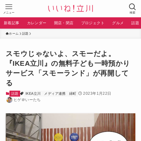
メニュー
検索
新着記事
カレンダー
開店・閉店
プロジェクト
グルメ
話題
ホーム
話題
スモウじゃないよ、スモーだよ。
『IKEA立川』の無料子ども一時預かり
サービス「スモーランド」が再開して
る
2023年1月22日
話題
IKEA立川
メディア連携
緑町
ヒゲ＠いーたち