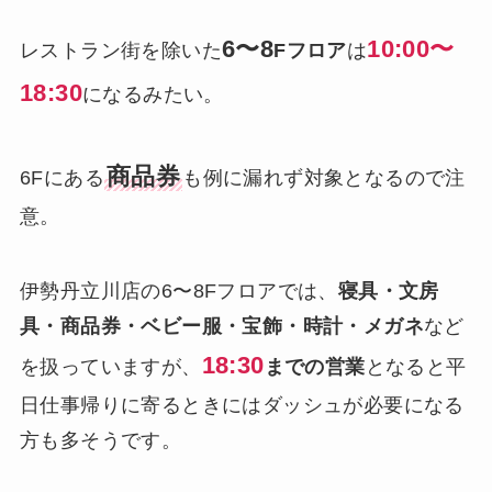
6〜8
10:00〜
レストラン街を除いた
Fフロア
は
18:30
になるみたい。
商品券
6Fにある
も例に漏れず対象となるので注
意。
伊勢丹立川店の6〜8Fフロアでは、
寝具・文房
具・商品券・ベビー服・宝飾・時計・メガネ
など
18:30
を扱っていますが、
までの営業
となると平
日仕事帰りに寄るときにはダッシュが必要になる
方も多そうです。