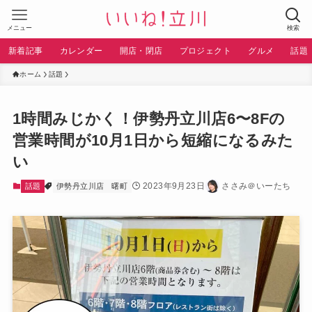
メニュー
検索
新着記事
カレンダー
開店・閉店
プロジェクト
グルメ
話題
ホーム
話題
1時間みじかく！伊勢丹立川店6〜8Fの
営業時間が10月1日から短縮になるみた
い
2023年9月23日
ささみ＠いーたち
話題
伊勢丹立川店
曙町