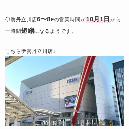
6〜8
10月1日
伊勢丹立川店
F
の営業時間が
から
短縮
一時間
になるようです。
こちら伊勢丹立川店↓