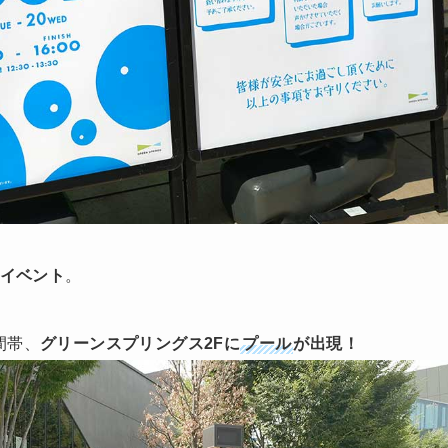
イベント
。
間帯、
グリーンスプリングス2Fに
プール
が出現！