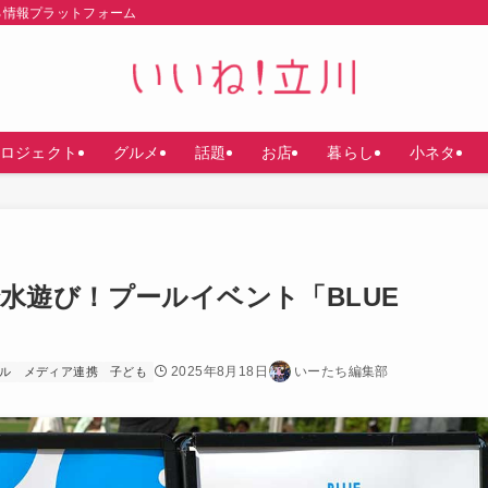
る情報プラットフォーム
ロジェクト
グルメ
話題
お店
暮らし
小ネタ
水遊び！プールイベント「BLUE
2025年8月18日
いーたち編集部
ル
メディア連携
子ども