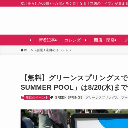
立川暮らしが56億7千万倍オモシロくなる！立川の『イマ』が集ま
新着記事
カレンダー
開店・閉店
プ
ホーム
話題
注目のイベント
【無料】グリーンスプリングスで
SUMMER POOL」は8/20(水)まで
注目のイベント
GREEN SPRINGS
グリーンスプリングス
プー