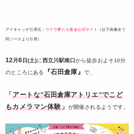
アイキャッチ引用元：
ウドラ夢たち基金公式サイト
（以下画像全て
同ソースより引用）
12
6
月
日(土)
に
西立川駅南口
から徒歩およそ10分
『石田倉庫』
のところにある
で、
「
アートな”石田倉庫アトリエ”でこど
もカメラマン体験
」
が開催されるようです。