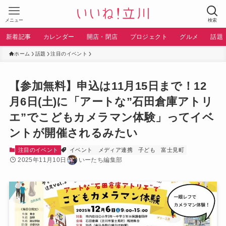
メニュー
検索
新着記事
カレンダー
開店・閉店
プロジェクト
グルメ
話題
ホーム
話題
注目のイベント
【参加無料】申込は11月15日まで！12
月6日(土)に「アートな”石田倉庫アトリ
エ”でこどもカメラマン体験」ってイベ
ントが開催されるみたい
注目のイベント
イベント
メディア連携
子ども
富士見町
2025年11月10日
いーたち編集部