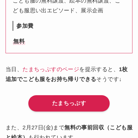
こども服の無料譲渡、絵本の無料譲渡、こ
ども服思い出エピソード、展示企画
参加費
無料
当日、
たまちっぷすのページ
を提示すると、
1枚
追加でこども服をお持ち帰りできる
そうです↓
たまちっぷす
また、2月27日(金)まで
無料の事前回収（こども服
と絵本）
も行われています。