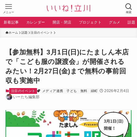
メニュー
検索
新着記事
カレンダー
開店・閉店
プロジェクト
グルメ
話題
ホーム
話題
注目のイベント
【参加無料】3月1日(日)にたましん本店
で「こども服の譲渡会」が開催される
みたい！2月27日(金)まで無料の事前回
収も実施中
2026年2月4日
注目のイベント
メディア連携
子ども
無料
緑町
いーたち編集部