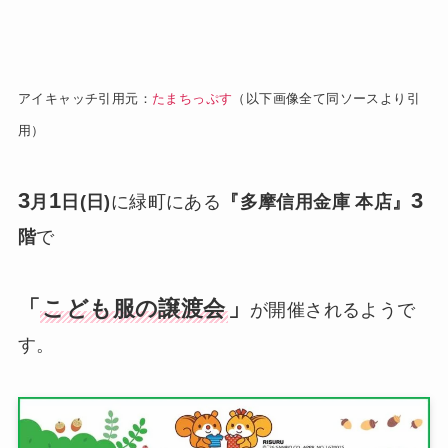
アイキャッチ引用元：
たまちっぷす
（以下画像全て同ソースより引
用）
3
1
3
月
日(日)
に緑町にある
『多摩信用金庫 本店』
階
で
「
こども服の譲渡会
」
が開催されるようで
す。