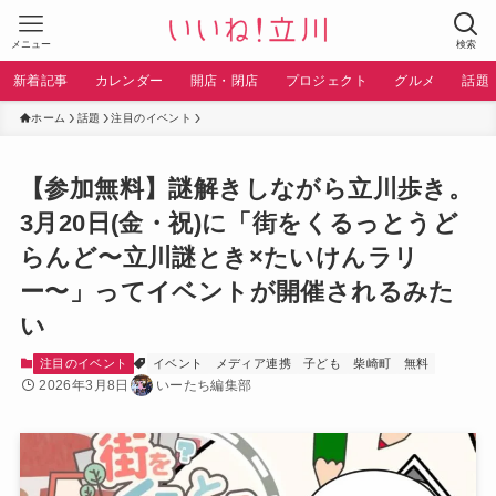
メニュー
検索
新着記事
カレンダー
開店・閉店
プロジェクト
グルメ
話題
ホーム
話題
注目のイベント
【参加無料】謎解きしながら立川歩き。
3月20日(金・祝)に「街をくるっとうど
らんど〜立川謎とき×たいけんラリ
ー〜」ってイベントが開催されるみた
い
注目のイベント
イベント
メディア連携
子ども
柴崎町
無料
2026年3月8日
いーたち編集部