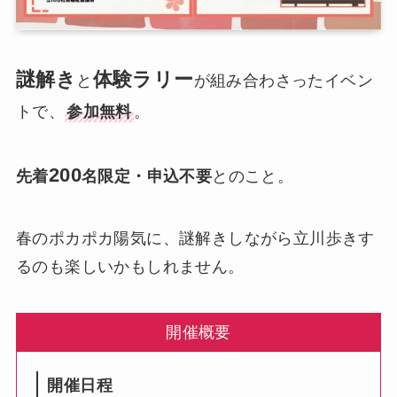
謎解き
体験ラリー
と
が組み合わさったイベン
トで、
参加無料
。
200
先着
名限定・申込不要
とのこと。
春のポカポカ陽気に、謎解きしながら立川歩きす
るのも楽しいかもしれません。
開催概要
開催日程