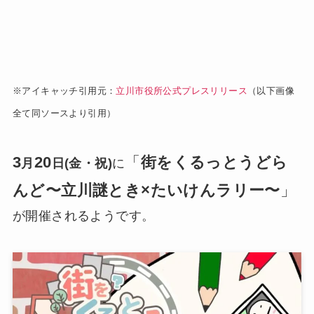
※アイキャッチ引用元：
立川市役所公式プレスリリース
（以下画像
全て同ソースより引用）
3
20
「
街をくるっとうどら
月
日(金・祝)
に
んど〜立川謎とき×たいけんラリー〜
」
が開催されるようです。