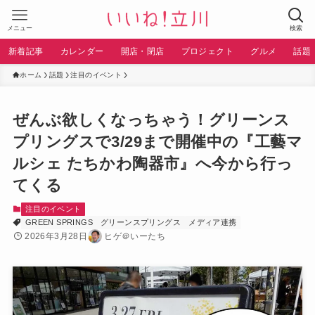
メニュー
検索
新着記事
カレンダー
開店・閉店
プロジェクト
グルメ
話題
ホーム
話題
注目のイベント
ぜんぶ欲しくなっちゃう！グリーンス
プリングスで3/29まで開催中の『工藝マ
ルシェ たちかわ陶器市』へ今から行っ
てくる
注目のイベント
GREEN SPRINGS
グリーンスプリングス
メディア連携
2026年3月28日
ヒゲ＠いーたち