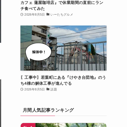
カフェ 蓮屋珈琲店』で休業期間の直前にラン
チ食べてみた
2026年8月5日
いーたちグルメ
〖工事中〗若葉町にある『けやき台団地』のう
ち4棟の解体工事が進んでる
2026年8月5日
話題
月間人気記事ランキング