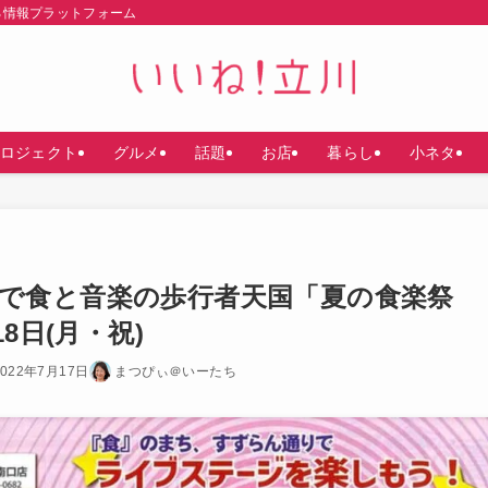
る情報プラットフォーム
ロジェクト
グルメ
話題
お店
暮らし
小ネタ
で食と音楽の歩行者天国「夏の食楽祭
8日(月・祝)
2022年7月17日
まつぴぃ＠いーたち