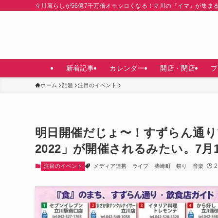
立川暮らしが56億7千万倍オモシロくなる！立川の『イマ』が集ま
新着記事
カレンダー
開店・閉店
プ
ホーム
話題
注目のイベント
明日開催だじょ〜！すずらん通り
2022」が開催されるみたい。7月1
注目のイベント
メディア連携
ライブ
柴崎町
祭り
音楽