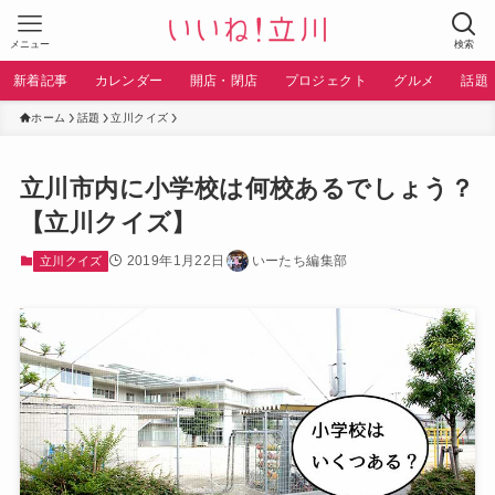
メニュー
検索
新着記事
カレンダー
開店・閉店
プロジェクト
グルメ
話題
ホーム
話題
立川クイズ
立川市内に小学校は何校あるでしょう？
【立川クイズ】
2019年1月22日
いーたち編集部
立川クイズ