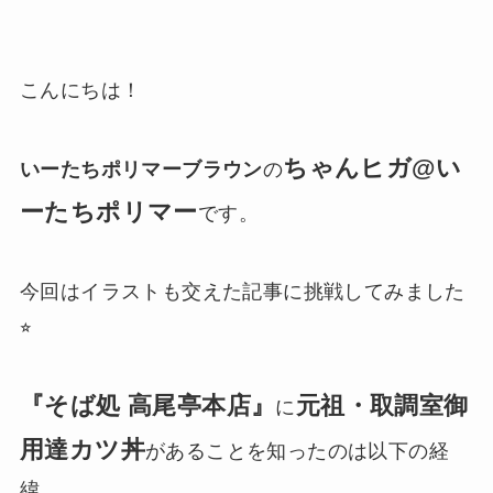
こんにちは！
ちゃんヒガ@い
いーたちポリマーブラウン
の
ーたちポリマー
です。
今回はイラストも交えた記事に挑戦してみました
⭐︎
『そば処 高尾亭本店』
元祖・取調室御
に
用達カツ丼
があることを知ったのは以下の経
緯。