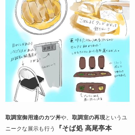
取調室御用達のカツ丼
や、
取調室の再現
というユ
『そば処 高尾亭本
ニークな展示も行う