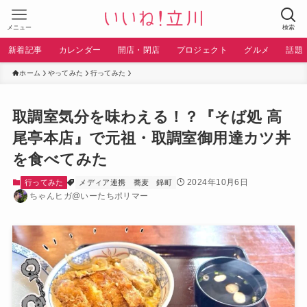
メニュー
検索
新着記事
カレンダー
開店・閉店
プロジェクト
グルメ
話題
ホーム
やってみた
行ってみた
取調室気分を味わえる！？『そば処 高
尾亭本店』で元祖・取調室御用達カツ丼
を食べてみた
2024年10月6日
行ってみた
メディア連携
蕎麦
錦町
ちゃんヒガ@いーたちポリマー