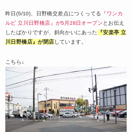
昨日(5/10)、日野橋交差点につくってる
『ワンカ
ルビ 立川日野橋店』が5月28日オープン
とお伝え
したばかりですが、斜向かいにあった
『安楽亭 立
川日野橋店』が閉店
しています。
こちら↓