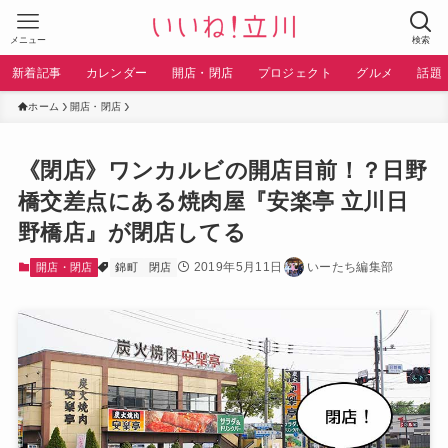
メニュー
検索
新着記事
カレンダー
開店・閉店
プロジェクト
グルメ
話題
ホーム
開店・閉店
《閉店》ワンカルビの開店目前！？日野
橋交差点にある焼肉屋『安楽亭 立川日
野橋店』が閉店してる
2019年5月11日
いーたち編集部
開店・閉店
錦町
閉店