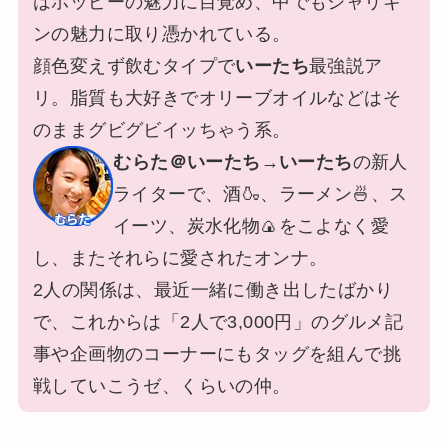
はホッピーの魅力に目覚め、中でもシャリキ
ンの魅力に取り憑かれている。
顔色変えず飲むタイプで
いーたち
最強説ア
リ。脂質も大好きでオリーブオイルなどはそ
のままグビグビイッちゃう系。
むらた＠いーたち
→
いーたち
の新人
ライターで、酒🍶、ラーメン🍜、ス
イーツ、炭水化物🍙をこよなく愛
し、またそれらに愛されたオンナ。
2人の関係は、最近一緒に働き出したばかり
で、これからは「2人で3,000円」のグルメ記
事や企画物のコーナーにもタッグを組んで挑
戦していこうゼ、くらいの仲。