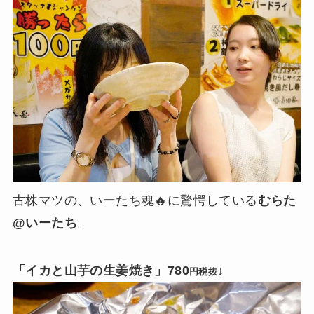
古株マツの、いーたち魂🔥に驚愕している
むらた
@いーたち
。
「イカと山芋の生姜焼き」780
↓
円税抜