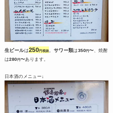
250
生ビール
サワー類
は
。
は
350
〜
、焼酎
円税抜
円
は
280
〜
あります。
円
日本酒のメニュー↓