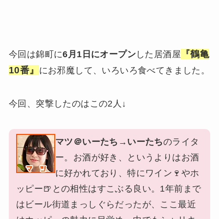
『鶴亀
今回は錦町に
6月1日にオープン
した居酒屋
10番』
にお邪魔して、いろいろ食べてきました。
今回、突撃したのはこの2人↓
マツ＠いーたち
→
いーたち
のライタ
ー。お酒が好き、というよりはお酒
に好かれており、特にワイン🍷やホ
ッピー🍺との相性はすこぶる良い。1年前まで
はビール街道まっしぐらだったが、ここ最近