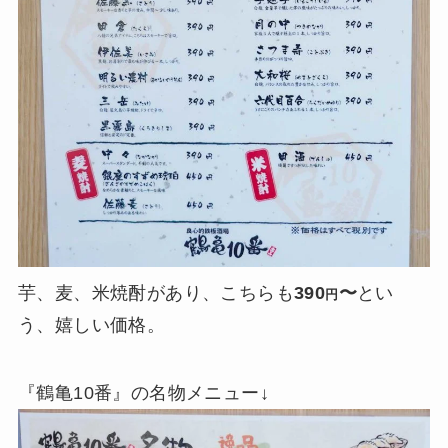
芋、麦、米焼酎があり、こちらも
390
〜
とい
円
う、嬉しい価格。
『鶴亀10番』の名物メニュー↓