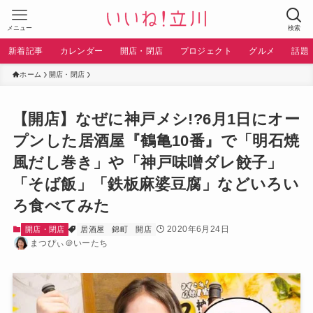
メニュー
検索
新着記事
カレンダー
開店・閉店
プロジェクト
グルメ
話題
ホーム
開店・閉店
【開店】なぜに神戸メシ!?6月1日にオー
プンした居酒屋『鶴亀10番』で「明石焼
風だし巻き」や「神戸味噌ダレ餃子」
「そば飯」「鉄板麻婆豆腐」などいろい
ろ食べてみた
2020年6月24日
開店・閉店
居酒屋
錦町
開店
まつぴぃ＠いーたち