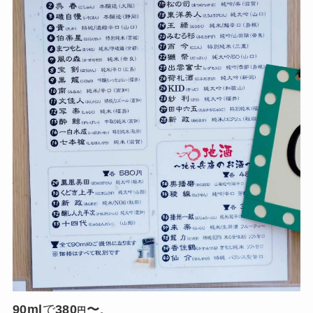
90ml
で
380
〜
。
円