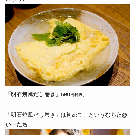
「明石焼風だし巻き」690
。
円税抜
「明石焼風だし巻き」は初めて、という
むらた@
いーたち
↓