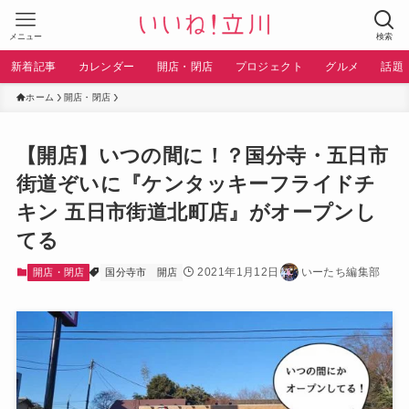
メニュー
検索
新着記事
カレンダー
開店・閉店
プロジェクト
グルメ
話題
ホーム
開店・閉店
【開店】いつの間に！？国分寺・五日市
街道ぞいに『ケンタッキーフライドチ
キン 五日市街道北町店』がオープンし
てる
2021年1月12日
いーたち編集部
開店・閉店
国分寺市
開店