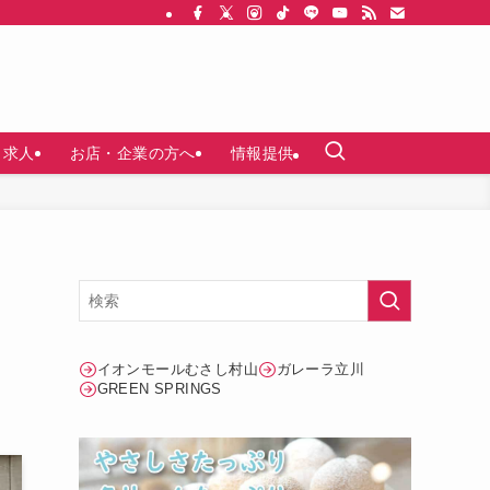
求人
お店・企業の方へ
情報提供
川
イオンモールむさし村山
ガレーラ立川
GREEN SPRINGS