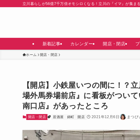
立川暮らしが56億7千万倍オモシロくなる！立川の『イマ』が集ま
新着記事
カレンダー
開店・閉店
プ
ホーム
開店・閉店
【開店】小鉄屋いつの間に！？立
場外馬券場前店』に看板がついて
南口店』があったところ
2021年12月6日
まつぴ
開店・閉店
居酒屋
錦町
開店