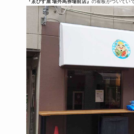
『ゑびす屋 場外馬券場前店』
の看板がついてい