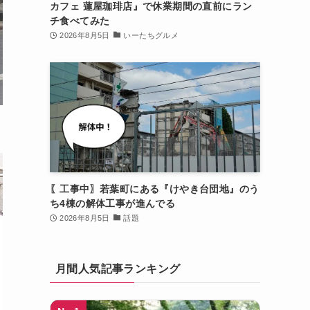
カフェ 蓮屋珈琲店』で休業期間の直前にラン
チ食べてみた
2026年8月5日
いーたちグルメ
〖工事中〗若葉町にある『けやき台団地』のう
ち4棟の解体工事が進んでる
2026年8月5日
話題
月間人気記事ランキング