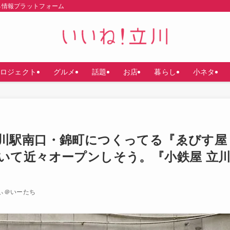
る情報プラットフォーム
ロジェクト
グルメ
話題
お店
暮らし
小ネタ
川駅南口・錦町につくってる『ゑびす屋
いて近々オープンしそう。『小鉄屋 立
ぃ＠いーたち