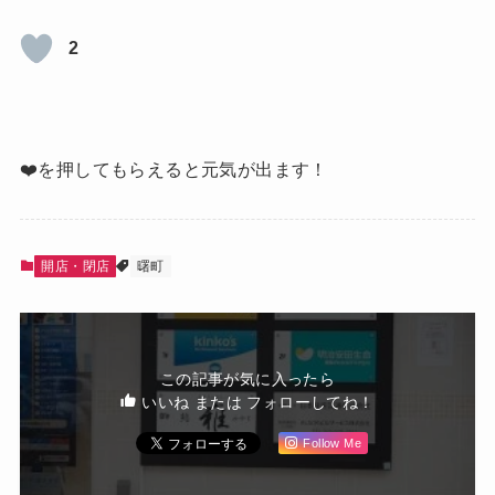
2
❤️を押してもらえると元気が出ます！
開店・閉店
曙町
この記事が気に入ったら
いいね または フォローしてね！
Follow Me