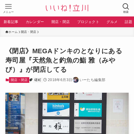
メニュー
検索
新着記事
カレンダー
開店・閉店
プロジェクト
グルメ
話題
ホーム
開店・閉店
《閉店》MEGAドンキのとなりにある
寿司屋『天然魚と釣魚の鮨 雅（みや
び）』が閉店してる
2018年6月3日
いーたち編集部
開店・閉店
曙町