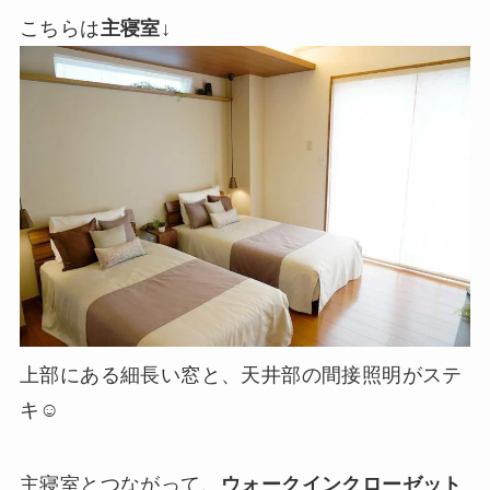
こちらは
主寝室
↓
上部にある細長い窓と、天井部の間接照明がステ
キ☺️
主寝室とつながって、
ウォークインクローゼット