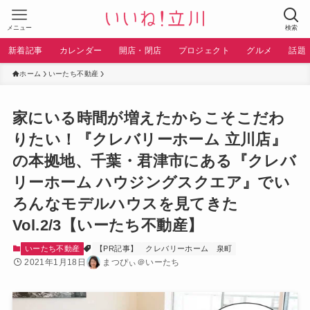
メニュー
検索
新着記事
カレンダー
開店・閉店
プロジェクト
グルメ
話題
ホーム
いーたち不動産
家にいる時間が増えたからこそこだわ
りたい！『クレバリーホーム 立川店』
の本拠地、千葉・君津市にある『クレバ
リーホーム ハウジングスクエア』でい
ろんなモデルハウスを見てきた
Vol.2/3【いーたち不動産】
いーたち不動産
【PR記事】
クレバリーホーム
泉町
2021年1月18日
まつぴぃ＠いーたち