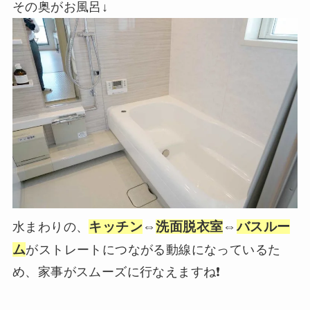
その奥がお風呂↓
キッチン
⇔
洗面脱衣室
⇔
バスルー
水まわりの、
ム
がストレートにつながる動線になっているた
め、家事がスムーズに行なえますね❗️