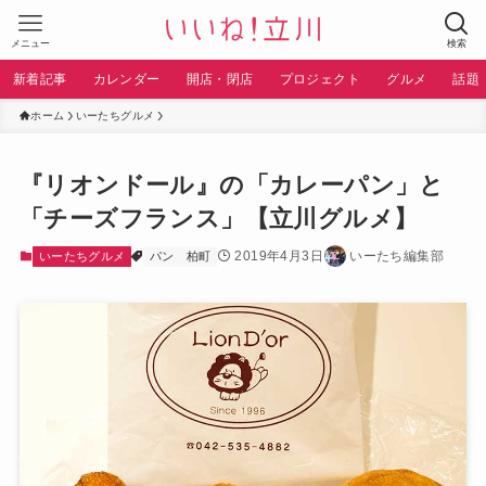
メニュー
検索
新着記事
カレンダー
開店・閉店
プロジェクト
グルメ
話題
ホーム
いーたちグルメ
『リオンドール』の「カレーパン」と
「チーズフランス」【立川グルメ】
2019年4月3日
いーたち編集部
いーたちグルメ
パン
柏町