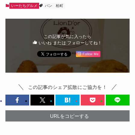
いーたちグルメ
パン
柏町
この記事が気に入ったら
いいね または フォローしてね！
Follow Me
この記事のシェア拡散にご協力を！
URLをコピーする