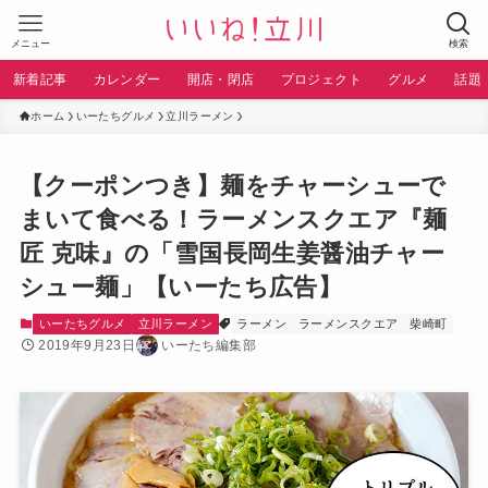
メニュー
検索
新着記事
カレンダー
開店・閉店
プロジェクト
グルメ
話題
ホーム
いーたちグルメ
立川ラーメン
【クーポンつき】麺をチャーシューで
まいて食べる！ラーメンスクエア『麺
匠 克味』の「雪国長岡生姜醤油チャー
シュー麺」【いーたち広告】
いーたちグルメ
立川ラーメン
ラーメン
ラーメンスクエア
柴崎町
2019年9月23日
いーたち編集部