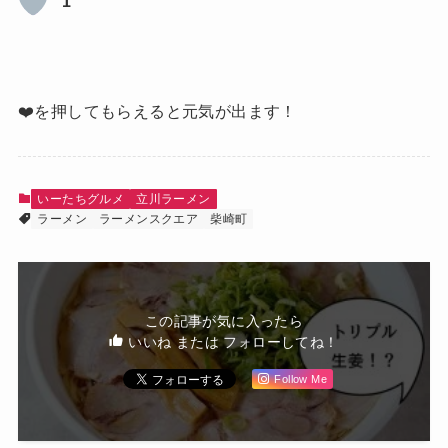
1
❤️を押してもらえると元気が出ます！
いーたちグルメ
立川ラーメン
ラーメン
ラーメンスクエア
柴崎町
この記事が気に入ったら
いいね または フォローしてね！
Follow Me