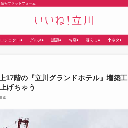
る情報プラットフォーム
ロジェクト
グルメ
話題
お店
暮らし
小ネタ
上17階の『立川グランドホテル』増築工
上げちゃう
集部