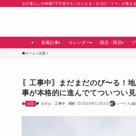
立川暮らしが56億7千万倍オモシロくなる！立川の『イマ』が集ま
新着記事
カレンダー
開店・閉店
プ
ホーム
話題
〖工事中〗まだまだのび〜る！地
事が本格的に進んでてついつい見
2019年11月3日
いーたち編
話題
ホテル
工事中
曙町