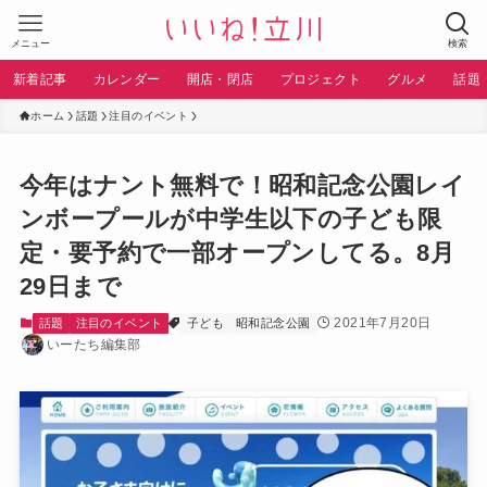
メニュー
検索
新着記事
カレンダー
開店・閉店
プロジェクト
グルメ
話題
ホーム
話題
注目のイベント
今年はナント無料で！昭和記念公園レイ
ンボープールが中学生以下の子ども限
定・要予約で一部オープンしてる。8月
29日まで
2021年7月20日
話題
注目のイベント
子ども
昭和記念公園
いーたち編集部