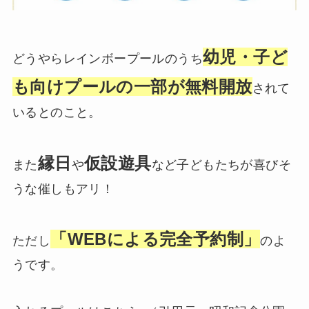
幼児・子ど
どうやらレインボープールのうち
も向けプールの一部が無料開放
されて
いるとのこと。
縁日
仮設遊具
また
や
など子どもたちが喜びそ
うな催しもアリ！
「WEBによる完全予約制」
ただし
のよ
うです。