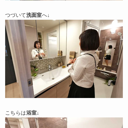
つづいて
洗面室
へ↓
こちらは
浴室
↓