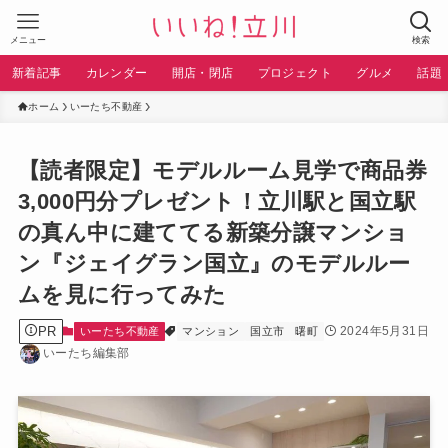
メニュー
検索
新着記事
カレンダー
開店・閉店
プロジェクト
グルメ
話題
ホーム
いーたち不動産
【読者限定】モデルルーム見学で商品券
3,000円分プレゼント！立川駅と国立駅
の真ん中に建ててる新築分譲マンショ
ン『ジェイグラン国立』のモデルルー
ムを見に行ってみた
PR
2024年5月31日
いーたち不動産
マンション
国立市
曙町
いーたち編集部