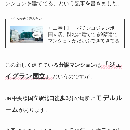
ンションを建ててる、という記事を書きました。
あわせて読みたい
〖工事中〗『パチンコジャンボ
国立店』跡地に建ててる9階建て
マンションがだいぶできてきてる
『ジェ
この新しく建てている
分譲マンション
は
イグラン国立』
というのですが、
3
モデルル
JR中央線
国立駅北口徒歩
分
の場所に
ーム
があります。