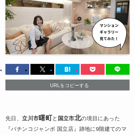
URLをコピーする
曙町
北
先日、
立川市
と
国立市
の境目にあった
『パチンコジャンボ 国立店』跡地に9階建てのマ