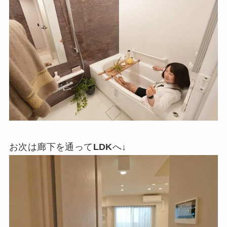
お次は廊下を通って
LDK
へ↓