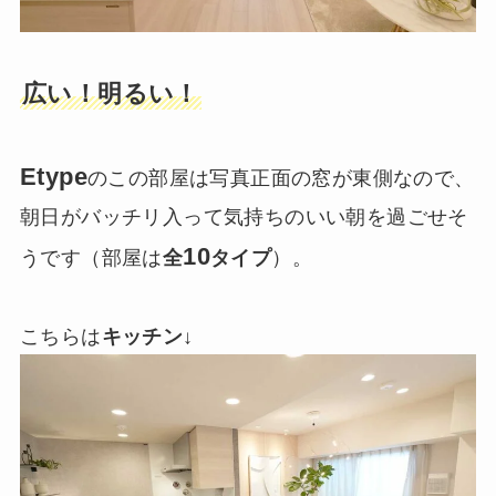
広い！明るい！
Etype
のこの部屋は写真正面の窓が東側なので、
朝日がバッチリ入って気持ちのいい朝を過ごせそ
10
うです（部屋は
全
タイプ
）。
こちらは
キッチン
↓