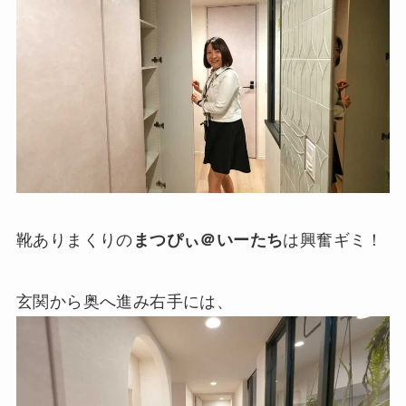
靴ありまくりの
まつぴぃ＠いーたち
は興奮ギミ！
玄関から奥へ進み右手には、