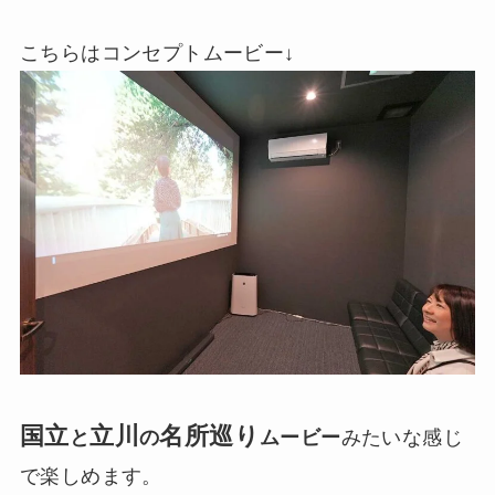
こちらはコンセプトムービー↓
国立
立川
名所巡り
と
の
ムービー
みたいな感じ
で楽しめます。