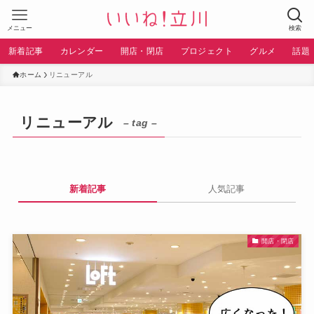
メニュー
検索
新着記事
カレンダー
開店・閉店
プロジェクト
グルメ
話題
ホーム
リニューアル
リニューアル
– tag –
新着記事
人気記事
開店・閉店