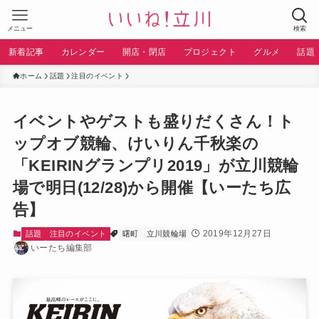
メニュー
検索
新着記事
カレンダー
開店・閉店
プロジェクト
グルメ
話題
ホーム
話題
注目のイベント
イベントやゲストも盛りだくさん！ト
ップオブ競輪、けいりん千秋楽の
「KEIRINグランプリ2019」が立川競輪
場で明日(12/28)から開催【いーたち広
告】
2019年12月27日
話題
注目のイベント
曙町
立川競輪場
いーたち編集部