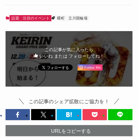
話題
注目のイベント
曙町
立川競輪場
この記事が気に入ったら
いいね または フォローしてね！
Follow Me
この記事のシェア拡散にご協力を！
URLをコピーする