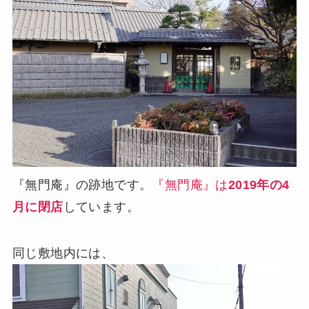
『無門庵』の跡地です。
『無門庵』は
2019年の4
月に閉店
しています。
同じ敷地内には、