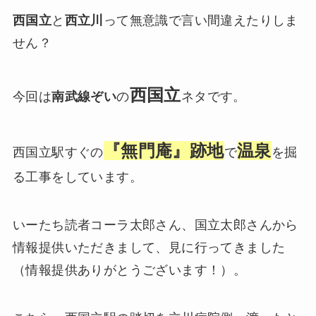
西国立
と
西立川
って無意識で言い間違えたりしま
せん？
西国立
今回は
南武線ぞい
の
ネタです。
『無門庵』跡地
温泉
西国立駅すぐの
で
を掘
る工事をしています。
いーたち読者コーラ太郎さん、国立太郎さんから
情報提供いただきまして、見に行ってきました
（情報提供ありがとうございます！）。