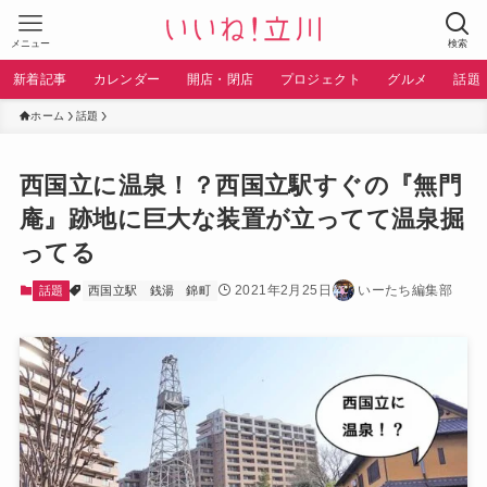
メニュー
検索
新着記事
カレンダー
開店・閉店
プロジェクト
グルメ
話題
ホーム
話題
西国立に温泉！？西国立駅すぐの『無門
庵』跡地に巨大な装置が立ってて温泉掘
ってる
2021年2月25日
いーたち編集部
話題
西国立駅
銭湯
錦町