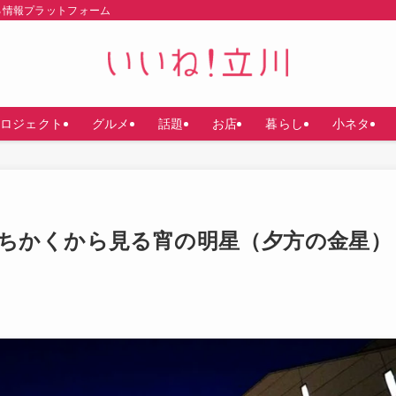
る情報プラットフォーム
ロジェクト
グルメ
話題
お店
暮らし
小ネタ
ちかくから見る宵の明星（夕方の金星）