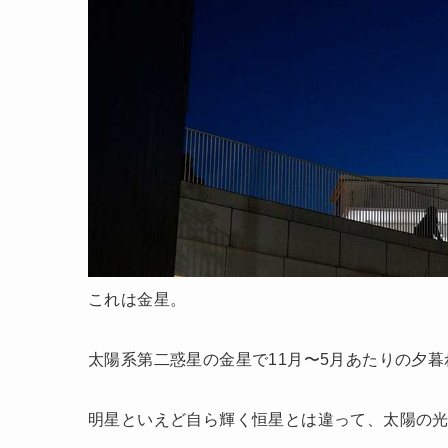
これは金星。
太陽系第二惑星の金星で11月〜5月あたりの夕
明星といえど自ら輝く恒星とは違って、太陽の