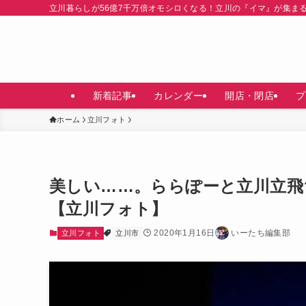
立川暮らしが56億7千万倍オモシロくなる！立川の『イマ』が集ま
新着記事
カレンダー
開店・閉店
プ
ホーム
立川フォト
美しい……。ららぽーと立川立飛
【立川フォト】
2020年1月16日
いーたち編集部
立川フォト
立川市