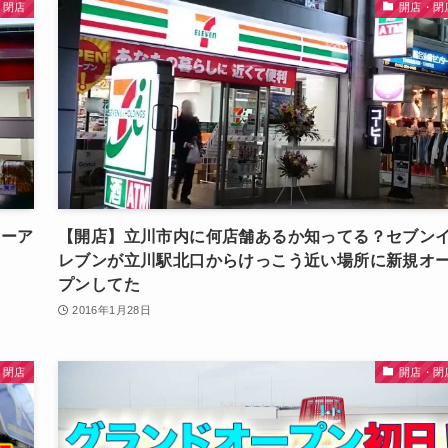
・閉店
開店・閉
ューア
【開店】立川市内に何店舗あるか知ってる？セブン
レブンが立川駅北口からけっこう近い場所に新規オ
プンしてた
2016年1月28日
・閉店
開店・閉