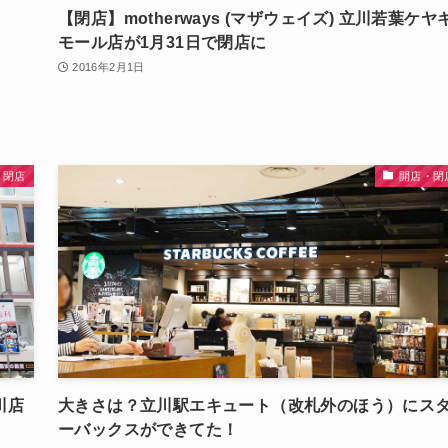
【閉店】motherways (マザウェイズ) 立川若葉ケヤ
モール店が1月31日で閉店に
2016年2月1日
・閉店
開店・閉
川店
大きさは？立川駅エキュート（改札外のほう）にス
ーバックスができてた！