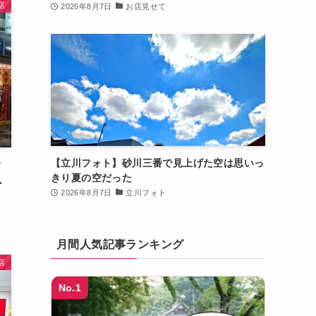
店
2026年8月7日
お店見せて
【立川フォト】砂川三番で見上げた空は思いっ
イ
きり夏の空だった
ー
2026年8月7日
立川フォト
月間人気記事ランキング
店
No.1