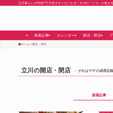
立川暮らしが56億7千万倍オモシロくなる！立川の『イマ』が集ま
新着記事
カレンダー
開店・閉店
プ
ホーム
開店・閉店
立川の開店・閉店
– それはマチの成長記録
新着記事