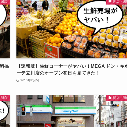
・閉店
開店・閉
食料品
【速報版】生鮮コーナーがヤバい！MEGA ドン・キ
ーテ立川店のオープン初日を見てきた！
2016年2月5日
・閉店
開店・閉