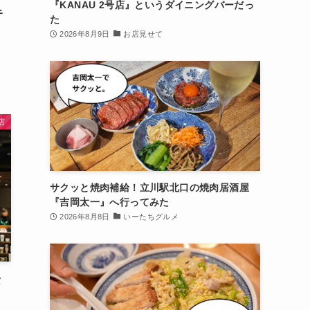
『KANAU 2号店』というダイニングバーだっ
キ
た
2026年8月9日
お店見せて
店
サクッと焼肉補給！立川駅北口の焼肉居酒屋
『吉岡太一』へ行ってみた
2026年8月8日
いーたちグルメ
タ