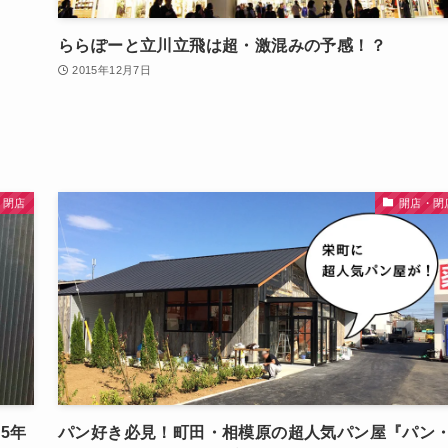
ららぽーと立川立飛は超・激混みの予感！？
2015年12月7日
・閉店
開店・閉
5年
パン好き必見！町田・相模原の超人気パン屋『パン