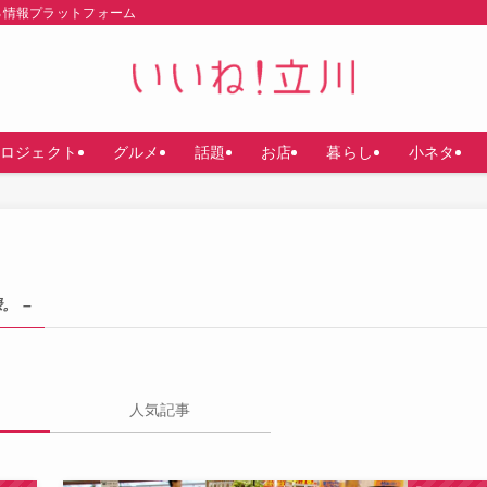
る情報プラットフォーム
ロジェクト
グルメ
話題
お店
暮らし
小ネタ
。 –
人気記事