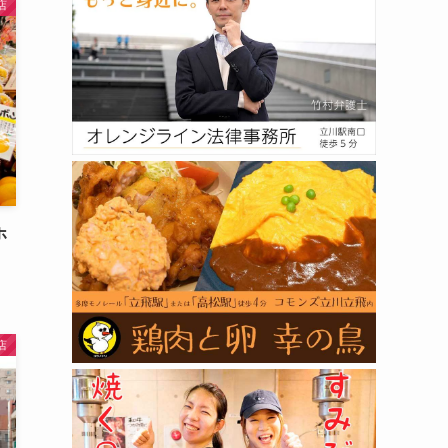
店
ホ
店