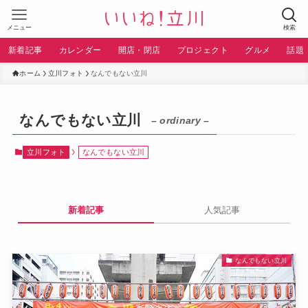
メニュー
検索
新着記事
カレンダー
開店・閉店
プロジェクト
グルメ
話題
ホーム
立川フォト
なんでもない立川
なんでもない立川
– ordinary –
立川フォト
なんでもない立川
新着記事
人気記事
なんでもない立川