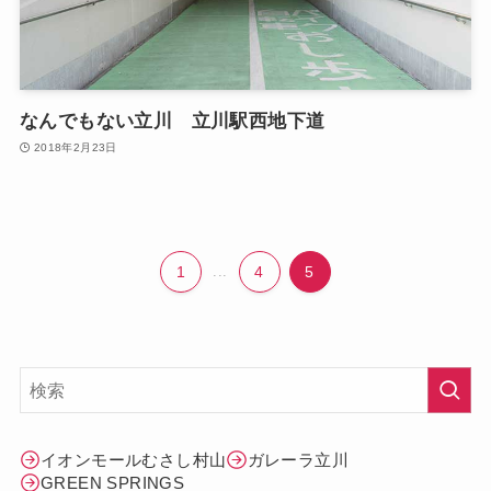
なんでもない立川 立川駅西地下道
2018年2月23日
1
...
4
5
イオンモールむさし村山
ガレーラ立川
GREEN SPRINGS