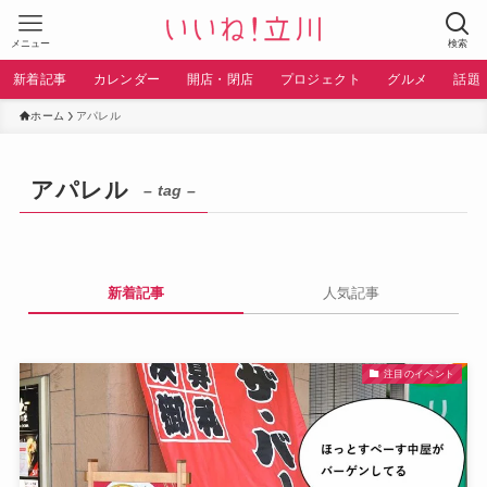
メニュー
検索
新着記事
カレンダー
開店・閉店
プロジェクト
グルメ
話題
ホーム
アパレル
アパレル
– tag –
新着記事
人気記事
注目のイベント