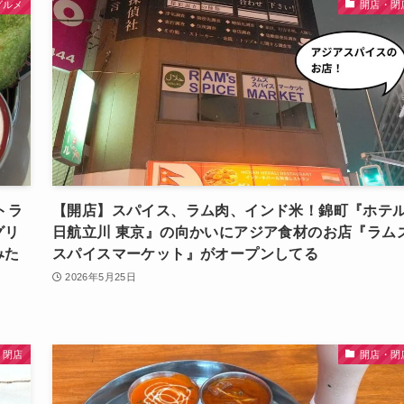
グルメ
開店・閉
トラ
【開店】スパイス、ラム肉、インド米！錦町『ホテ
グリ
日航立川 東京』の向かいにアジア食材のお店『ラム
みた
スパイスマーケット』がオープンしてる
2026年5月25日
・閉店
開店・閉