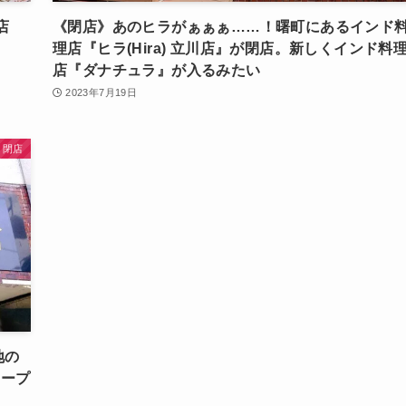
店
《閉店》あのヒラがぁぁぁ……！曙町にあるインド
』
理店『ヒラ(Hira) 立川店』が閉店。新しくインド料
店『ダナチュラ』が入るみたい
2023年7月19日
・閉店
地の
オープ