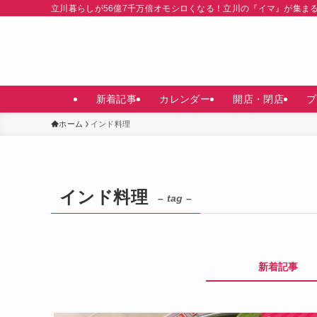
立川暮らしが56億7千万倍オモシロくなる！立川の『イマ』が集ま
新着記事
カレンダー
開店・閉店
プ
ホーム
インド料理
インド料理
– tag –
新着記事