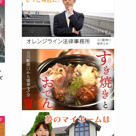
店
ル
ズ
店