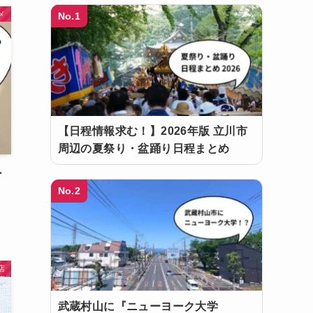
メ
No.1
【日程情報求む！】2026年版 立川市
周辺の夏祭り・盆踊り日程まとめ
ー
」
No.2
店
武蔵村山に『ニューヨーク大学