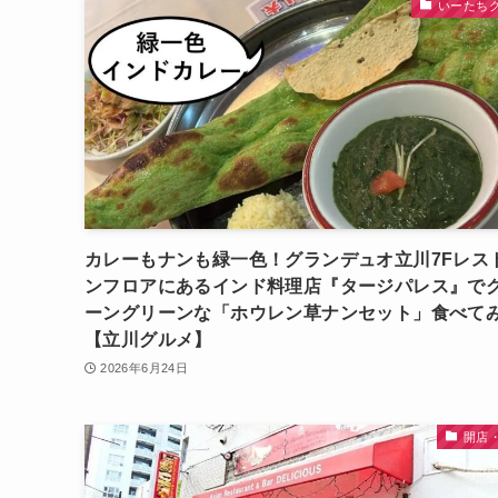
いーたち
カレーもナンも緑一色！グランデュオ立川7Fレス
ンフロアにあるインド料理店『タージパレス』で
ーングリーンな「ホウレン草ナンセット」食べて
【立川グルメ】
2026年6月24日
開店