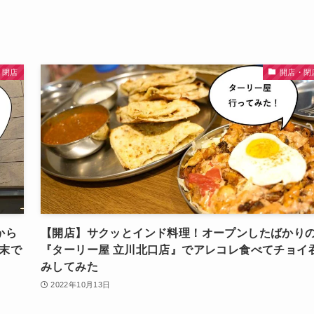
・閉店
開店・閉
から
【開店】サクッとインド料理！オープンしたばかり
末で
『ターリー屋 立川北口店』でアレコレ食べてチョイ
みしてみた
2022年10月13日