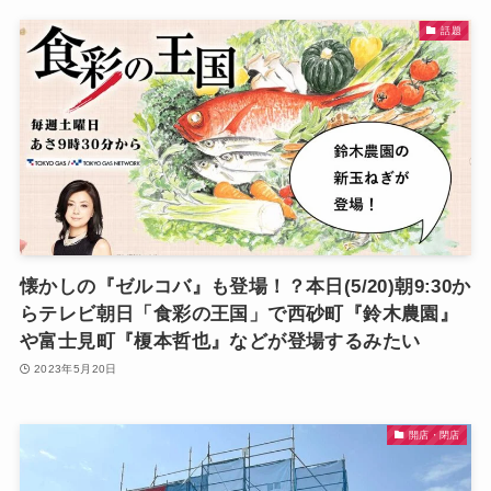
話題
懐かしの『ゼルコバ』も登場！？本日(5/20)朝9:30か
らテレビ朝日「食彩の王国」で西砂町『鈴木農園』
や富士見町『榎本哲也』などが登場するみたい
2023年5月20日
開店・閉店