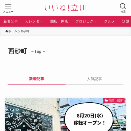
メニュー
検索
新着記事
カレンダー
開店・閉店
プロジェクト
グルメ
話題
ホーム
西砂町
西砂町
– tag –
新着記事
人気記事
開店・閉店