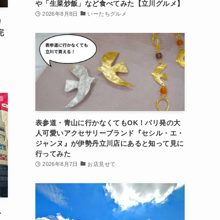
や「生菜炒飯」など食べてみた【立川グルメ】
2026年8月8日
いーたちグルメ
カ
完
題
表参道・青山に行かなくてもOK！パリ発の大
人可愛いアクセサリーブランド『セシル・エ・
ジャンヌ』が伊勢丹立川店にあると知って見に
行ってみた
2026年8月7日
お店見せて
ニ