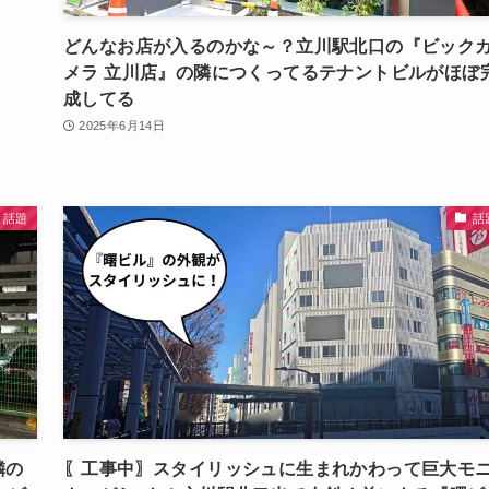
どんなお店が入るのかな～？立川駅北口の『ビック
メラ 立川店』の隣につくってるテナントビルがほぼ
成してる
2025年6月14日
話題
話
隣の
〖工事中〗スタイリッシュに生まれかわって巨大モ