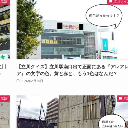
話題
立川クイ
立川
【立川クイズ】立川駅南口出て正面にある『アレア
う
ア』の文字の色。黄と赤と、もう1色はなんだ？
2026年2月14日
話題
話