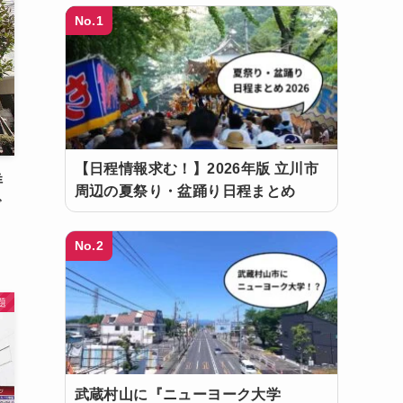
No.1
【日程情報求む！】2026年版 立川市
洋
周辺の夏祭り・盆踊り日程まとめ
で
No.2
題
武蔵村山に『ニューヨーク大学