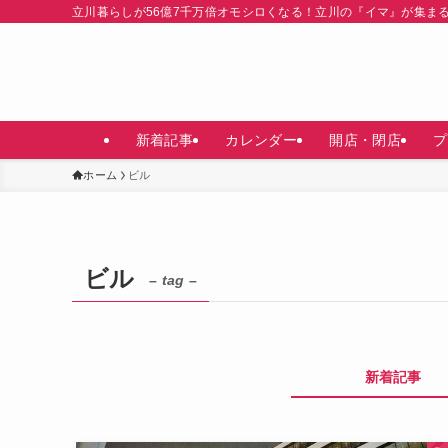
立川暮らしが56億7千万倍オモシロくなる！立川の『イマ』が集ま
新着記事
カレンダー
開店・閉店
プ
ホーム
ビル
ビル
– tag –
新着記事