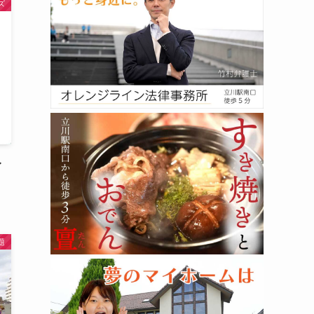
ズ
レ
題