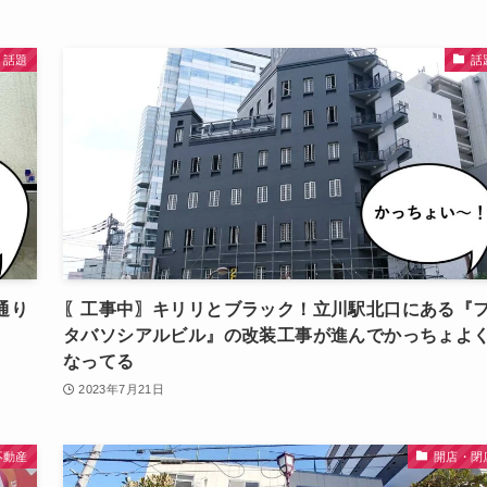
話題
話
通り
〖工事中〗キリリとブラック！立川駅北口にある『
タバソシアルビル』の改装工事が進んでかっちょよ
なってる
2023年7月21日
不動産
開店・閉