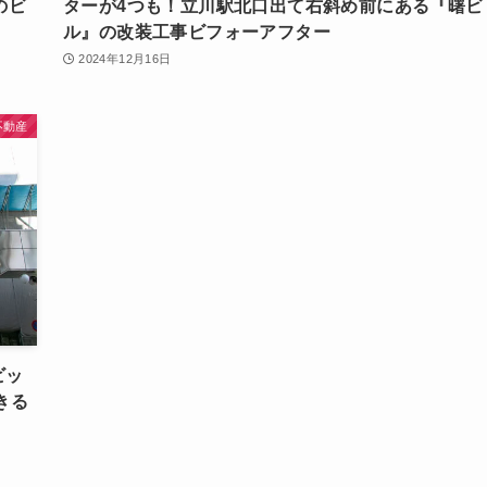
のビ
ターが4つも！立川駅北口出て右斜め前にある『曙ビ
ル』の改装工事ビフォーアフター
2024年12月16日
不動産
ビッ
きる